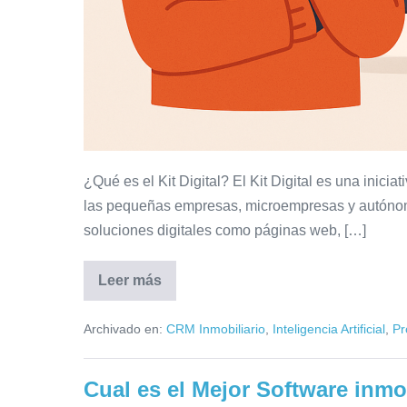
¿Qué es el Kit Digital? El Kit Digital es una inic
las pequeñas empresas, microempresas y autónomo
soluciones digitales como páginas web, […]
Leer más
¿Web
inmobiliaria
con
Archivado en:
CRM Inmobiliario
,
Inteligencia Artificial
,
Pr
Kit
Digital?
Piénsalo
bien
Cual es el Mejor Software inmo
antes