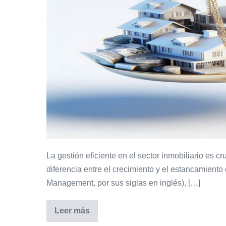
y
contras
al
elegirlo
La gestión eficiente en el sector inmobiliario es 
diferencia entre el crecimiento y el estancamient
Management, por sus siglas en inglés), […]
Leer más
CRM
para