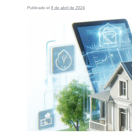
Publicado el
8 de abril de 2024
Cual
es
el
Mejor
Software
inmobiliario:
Guía
completa