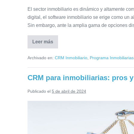
El sector inmobiliario es dinámico y altamente com
digital, el software inmobiliario se erige como un 
Sin embargo, ante la amplia gama de opciones dis
Leer más
Cual
es
el
Archivado en:
CRM Inmobiliario
,
Programa Inmobiliarias
Mejor
Software
inmobiliario:
Guía
CRM para inmobiliarias: pros y 
completa
Publicado el
5 de abril de 2024
CRM
para
inmobiliarias:
pros