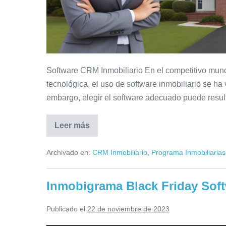
Software CRM Inmobiliario En el competitivo mundo 
tecnológica, el uso de software inmobiliario se ha
embargo, elegir el software adecuado puede resul
Leer más
Consejos
para
elegir
Archivado en:
CRM Inmobiliario
,
Programa Inmobiliarias
software
inmobiliario:
Optimizando
tu
Inmobigrama Black Friday Sof
negocio
Publicado el
22 de noviembre de 2023