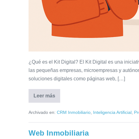
¿Qué es el Kit Digital? El Kit Digital es una inic
las pequeñas empresas, microempresas y autónomo
soluciones digitales como páginas web, […]
Leer más
¿Web
inmobiliaria
con
Archivado en:
CRM Inmobiliario
,
Inteligencia Artificial
,
Pr
Kit
Digital?
Piénsalo
bien
Web Inmobiliaria
antes