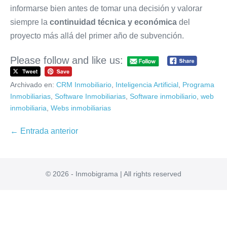
informarse bien antes de tomar una decisión y valorar
siempre la
continuidad técnica y económica
del
proyecto más allá del primer año de subvención.
Please follow and like us:
Archivado en:
CRM Inmobiliario
,
Inteligencia Artificial
,
Programa
Inmobiliarias
,
Software Inmobiliarias
,
Software inmobiliario
,
web
inmobiliaria
,
Webs inmobiliarias
Navegación
← Entrada anterior
por
entradas
© 2026 - Inmobigrama | All rights reserved