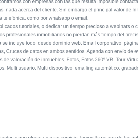
ntramos con empresas con las que resulta imposible contactar 
si nada acerca del cliente. Sin embargo el principal valor de 
ía telefónica, como por whatsapp o email.
icados tutoriales, o dedicar un tiempo precioso a webinars o c
e los profesionales inmobiliarios no pierdan más tiempo del preci
se incluye todo, desde dominio web, Email corporativo, página
s, Cruces de datos en ambos sentidos, Agenda con envío de ev
es de valoración de inmuebles, Fotos, Fotos 360º VR, Tour Virtua
, Multi usuario, Multi dispositivo, emailing automático, graba
entes y que ofrece un gran servicio. Inmovilla es una de las ap